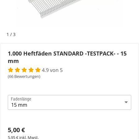
Bogeti Etiketten
Kartonetiketten
1
/
3
Etikettenspender
1.000 Heftfäden STANDARD -TESTPACK- - 15
mm
Etiketten auf Rolle
4.9 von 5
Thermoetiketten
(66 Bewertungen)
Thermotransferetiketten
Fadenlänge
5,00 €
5,95 € inkl. Mwst.