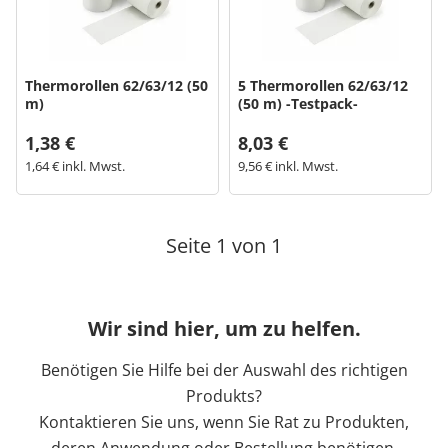
Bogeti Etiketten
Thermorollen 62/63/12 (50
5 Thermorollen 62/63/12
Kartonetiketten
m)
(50 m) -Testpack-
1,38 €
8,03 €
Etikettenspender
1,64 € inkl. Mwst.
9,56 € inkl. Mwst.
Etiketten auf Rolle
Seite 1 von 1
Thermoetiketten
Thermotransferetiketten
Wir sind hier, um zu helfen.
Benötigen Sie Hilfe bei der Auswahl des richtigen
Produkts?
Kontaktieren Sie uns, wenn Sie Rat zu Produkten,