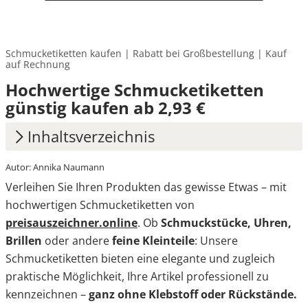
Schmucketiketten kaufen | Rabatt bei Großbestellung | Kauf
auf Rechnung
Hochwertige Schmucketiketten
günstig kaufen ab 2,93 €
Inhaltsverzeichnis
Autor: Annika Naumann
1.
Formschön, funktional und flexibel
Verleihen Sie Ihren Produkten das gewisse Etwas – mit
einsetzbar
hochwertigen Schmucketiketten von
2.
Genug Platz für Informationen & kreative
preisauszeichner.online
. Ob
Schmuckstücke, Uhren,
Ideen
Brillen
oder andere
feine Kleinteile
: Unsere
Schmucketiketten bieten eine elegante und zugleich
3.
Jetzt Schmucketiketten bequem online
praktische Möglichkeit, Ihre Artikel professionell zu
bestellen
kennzeichnen –
ganz ohne Klebstoff oder Rückstände.