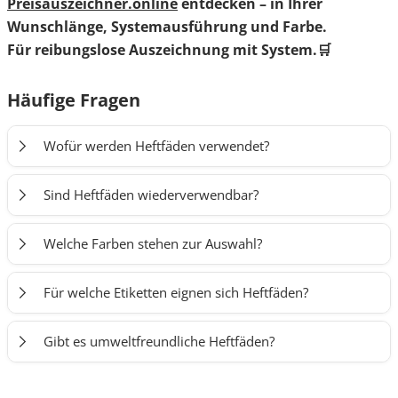
Preisauszeichner.online
entdecken –
in Ihrer
Wunschlänge, Systemausführung und Farbe.
Für reibungslose Auszeichnung mit System.
🛒
Häufige Fragen
Wofür werden Heftfäden verwendet?
Sie dienen der schnellen und zuverlässigen
Sind Heftfäden wiederverwendbar?
Anbringung von Etiketten an Textilien, Accessoires
oder anderen Produkten – insbesondere im
Nein, Heftfäden sind Einwegartikel. Nach dem
Welche Farben stehen zur Auswahl?
Einzelhandel und in der Textilindustrie.
Entfernen müssen sie ersetzt werden.
In unserem Shop finden Sie transparente, schwarze
Für welche Etiketten eignen sich Heftfäden?
und rote Heftfäden. Transparente Varianten sind
dezent, während Rot ideal für Aktionen ist.
Für Kartonetiketten mit vorgestanztem Loch – z. B.
Gibt es umweltfreundliche Heftfäden?
Preisetiketten, Größenetiketten oder Branding-Tags.
Derzeit bestehen unsere Heftfäden aus Kunststoff.