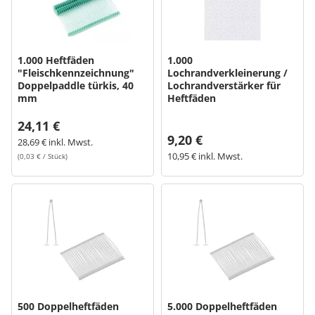
Bogeti Etiketten
1.000 Heftfäden
1.000
Kartonetiketten
"Fleischkennzeichnung"
Lochrandverkleinerung /
Doppelpaddle türkis, 40
Lochrandverstärker für
mm
Heftfäden
Etikettenspender
24,11 €
Etiketten auf Rolle
9,20 €
28,69 € inkl. Mwst.
10,95 € inkl. Mwst.
(0,03 € / Stück)
Thermoetiketten
Thermotransferetiketten
500 Doppelheftfäden
5.000 Doppelheftfäden