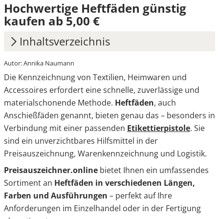
Hochwertige Heftfäden günstig
kaufen ab 5,00 €
Inhaltsverzeichnis
Autor: Annika Naumann
1.
Zwei Systeme – ein Ziel: Effiziente
Die Kennzeichnung von Textilien, Heimwaren und
Etikettierung
Accessoires erfordert eine schnelle, zuverlässige und
2.
Flexible Auswahl für Ihren Einsatzbereich
materialschonende Methode.
Heftfäden
, auch
Anschießfäden genannt, bieten genau das – besonders in
2.1
Längen:
Verbindung mit einer passenden
Etikettierpistole
. Sie
2.2
Farben:
sind ein unverzichtbares Hilfsmittel in der
Preisauszeichnung, Warenkennzeichnung und Logistik.
3.
Heftfäden & Zubehör – das perfekte System
Preisauszeichner.online
bietet Ihnen ein umfassendes
aus einer Hand
Sortiment an
Heftfäden in verschiedenen Längen,
4.
Vorteile & mögliche Einschränkungen von
Farben und Ausführungen
– perfekt auf Ihre
Heftfäden im Überblick
Anforderungen im Einzelhandel oder in der Fertigung