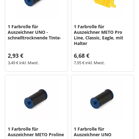
Bogeti Etiketten
1 Farbrolle für
1 Farbrolle für
Kartonetiketten
Auszeichner UNO -
Auszeichner METO Pro
schnelltrocknende Tinte-
Line, Classic, Eagle, mit
Halter
Etikettenspender
2,93 €
6,68 €
Etiketten auf Rolle
3,49 € inkl. Mwst.
7,95 € inkl. Mwst.
Thermoetiketten
Thermotransferetiketten
1 Farbrolle für
1 Farbrolle für
Auszeichner METO Proline
Auszeichner UNO