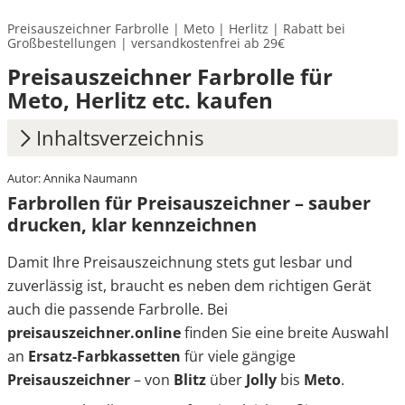
Preisauszeichner Farbrolle | Meto | Herlitz | Rabatt bei
Großbestellungen | versandkostenfrei ab 29€
Preisauszeichner Farbrolle für
Meto, Herlitz etc. kaufen
Inhaltsverzeichnis
Autor: Annika Naumann
1.
Farbrollen für Preisauszeichner – sauber
Farbrollen für Preisauszeichner – sauber
drucken, klar kennzeichnen
drucken, klar kennzeichnen
2.
Passend für Ihre Marke – einfache Auswahl,
Damit Ihre Preisauszeichnung stets gut lesbar und
zuverlässiger Sitz
zuverlässig ist, braucht es neben dem richtigen Gerät
3.
Der richtige Austausch der Farbrolle
auch die passende Farbrolle. Bei
preisauszeichner.online
finden Sie eine breite Auswahl
4.
Langlebige Druckleistung – auch bei
an
Ersatz-Farbkassetten
für viele gängige
häufigem Einsatz
Preisauszeichner
– von
Blitz
über
Jolly
bis
Meto
.