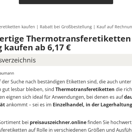
retiketten kaufen | Rabatt bei Großbestellung | Kauf auf Rechnu
rtige Thermotransferetiketten
g kaufen ab 6,17 €
sverzeichnis
Naumann
st Thermotransferdruck – und wie funktioniert er?
 der Suche nach beständigen Etiketten sind, die auch unter
motransfer oder Thermodirekt? So erkennen Sie den
gut lesbar bleiben, sind
Thermotransferetiketten
die ric
rschied
ten eignen sich ideal für Anwendungen, bei denen es auf
dau
ät
ankommt – sei es im
Einzelhandel, in der Lagerhaltun
einfacher Praxistest:
Vorteile mit Thermotransfer-Etiketten auf einen Blick
Sortiment bei
preisauszeichner.online
finden Sie hochwert
eretiketten auf Rolle
in verschiedenen Größen und Ausfüh
ecken Sie unsere Auswahl an Thermotransferetiketten