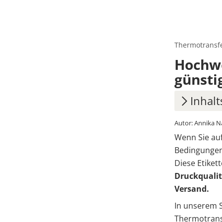
Thermotransfe
Hochwe
günsti
Inhalt
Autor: Annika 
1.
Was i
Wenn Sie auf
2.
Ther
Bedingungen 
Unte
Diese Etiket
Druckqualit
2.1
Ein 
Versand.
3.
Ihre 
In unserem 
Thermotransf
4.
Entd