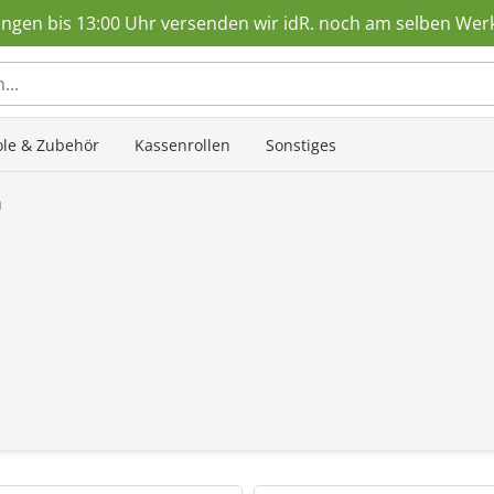
ungen bis 13:00 Uhr versenden wir idR. noch am selben Wer
tole & Zubehör
Kassenrollen
Sonstiges
n