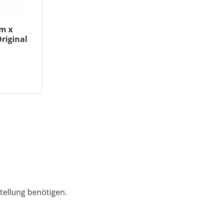
m x
riginal
tellung benötigen.