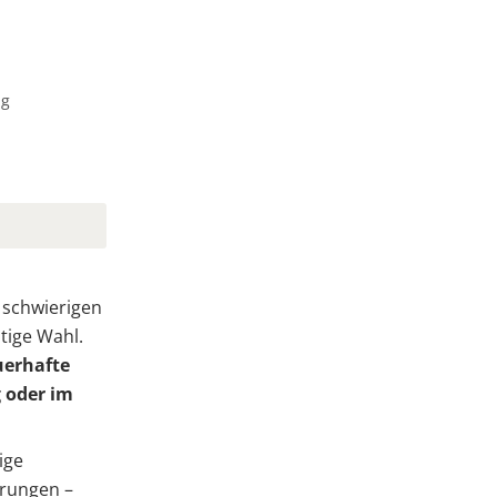
ng
 schwierigen
htige Wahl.
erhafte
g oder im
ige
rungen –