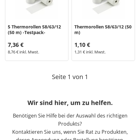
Bogeti Etiketten
5 Thermorollen 58/63/12
Thermorollen 58/63/12 (50
Kartonetiketten
(50 m) -Testpack-
m)
7,36 €
1,10 €
Etikettenspender
8,76 € inkl. Mwst.
1,31 € inkl. Mwst.
Etiketten auf Rolle
Seite 1 von 1
Thermoetiketten
Thermotransferetiketten
Wir sind hier, um zu helfen.
Benötigen Sie Hilfe bei der Auswahl des richtigen
Produkts?
Kontaktieren Sie uns, wenn Sie Rat zu Produkten,