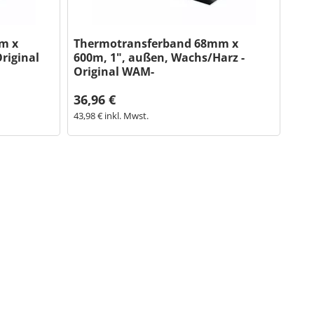
m x
Thermotransferband 68mm x
riginal
600m, 1", außen, Wachs/Harz -
Original WAM-
36,96 €
43,98 € inkl. Mwst.