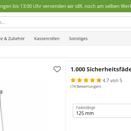
ungen bis 13:00 Uhr versenden wir idR. noch am selben Wer
ole & Zubehör
Kassenrollen
Sonstiges
1.000 Sicherheitsfäd
4.7 von 5
(74 Bewertungen)
Fadenlänge