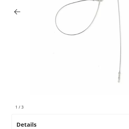
Bogeti Etiketten
Kartonetiketten
Etikettenspender
Etiketten auf Rolle
Thermoetiketten
Thermotransferetiketten
1
/
3
Details