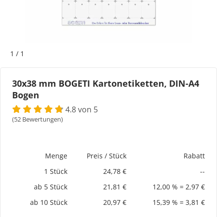
Bogeti Etiketten
Kartonetiketten
1
/
1
Etikettenspender
30x38 mm BOGETI Kartonetiketten, DIN-A4
Bogen
Etiketten auf Rolle
4.8 von 5
Thermoetiketten
(52 Bewertungen)
Thermotransferetiketten
Menge
Preis / Stück
Rabatt
1 Stück
24,78 €
--
ab 5 Stück
21,81 €
12,00 % = 2,97 €
ab 10 Stück
20,97 €
15,39 % = 3,81 €