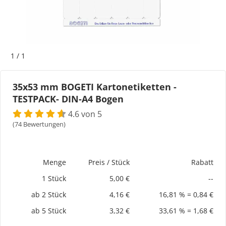
Bogeti Etiketten
Kartonetiketten
1
/
1
Etikettenspender
35x53 mm BOGETI Kartonetiketten -
TESTPACK- DIN-A4 Bogen
Etiketten auf Rolle
4.6 von 5
Thermoetiketten
(74 Bewertungen)
Thermotransferetiketten
Menge
Preis / Stück
Rabatt
1 Stück
5,00 €
--
ab 2 Stück
4,16 €
16,81 % = 0,84 €
ab 5 Stück
3,32 €
33,61 % = 1,68 €