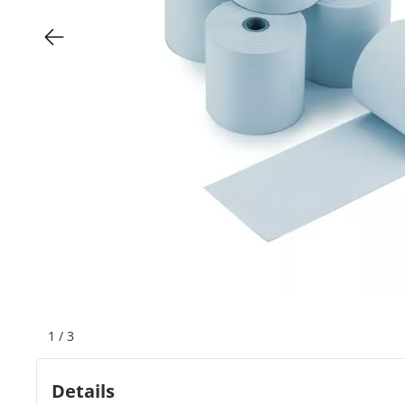
Bogeti Etiketten
Kartonetiketten
Etikettenspender
Etiketten auf Rolle
Thermoetiketten
Thermotransferetiketten
1
/
3
Details