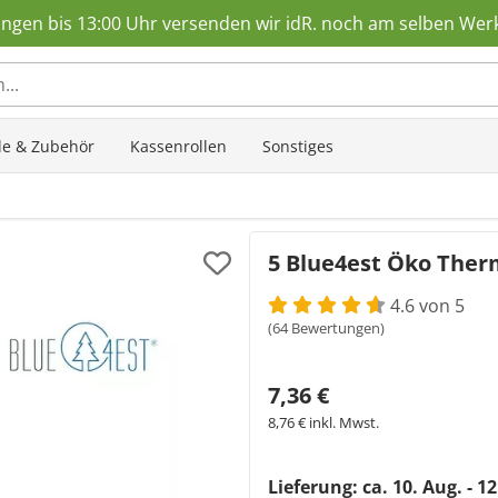
ungen bis 13:00 Uhr versenden wir idR. noch am selben Wer
ole & Zubehör
Kassenrollen
Sonstiges
5 Blue4est Öko Therm
4.6 von 5
(64 Bewertungen)
7,36 €
8,76 € inkl. Mwst.
Lieferung: ca.
10. Aug. - 1