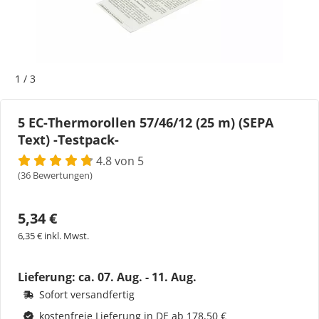
Bogeti Etiketten
Kartonetiketten
1
/
3
Etikettenspender
5 EC-Thermorollen 57/46/12 (25 m) (SEPA
Text) -Testpack-
Etiketten auf Rolle
4.8 von 5
Thermoetiketten
(36 Bewertungen)
Thermotransferetiketten
5,34 €
6,35 € inkl. Mwst.
Lieferung: ca.
07. Aug. - 11. Aug.
Sofort versandfertig
kostenfreie Lieferung in DE ab 178,50 €