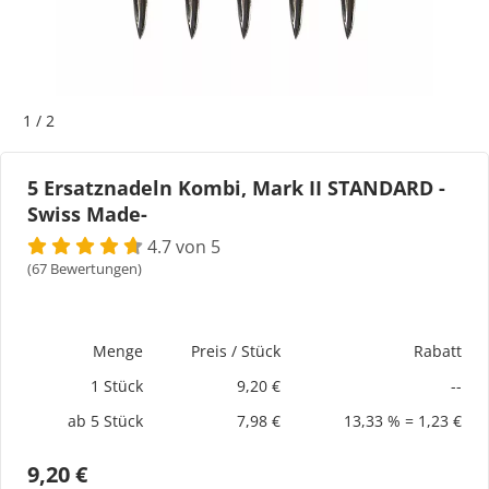
Bogeti Etiketten
Kartonetiketten
1
/
2
Etikettenspender
5 Ersatznadeln Kombi, Mark II STANDARD -
Swiss Made-
Etiketten auf Rolle
4.7 von 5
Thermoetiketten
(67 Bewertungen)
Thermotransferetiketten
Menge
Preis / Stück
Rabatt
1 Stück
9,20 €
--
ab 5 Stück
7,98 €
13,33 % = 1,23 €
9,20 €