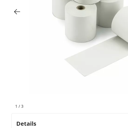
Bogeti Etiketten
Kartonetiketten
Etikettenspender
Etiketten auf Rolle
Thermoetiketten
Thermotransferetiketten
1
/
3
Details