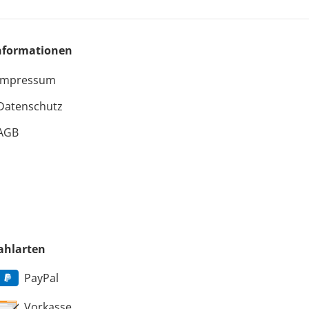
nformationen
Impressum
Datenschutz
AGB
ster
ahlarten
PayPal
Vorkasse