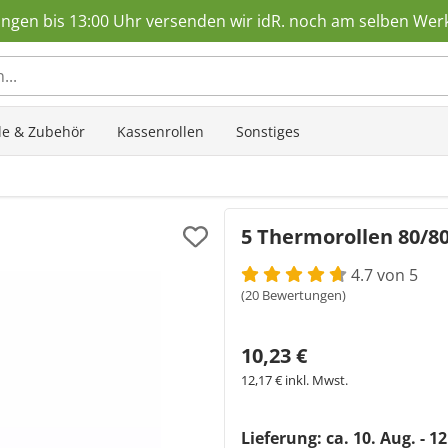
ungen bis 13:00 Uhr versenden wir idR. noch am selben Wer
 durchsuchen
ole & Zubehör
Kassenrollen
Sonstiges
5 Thermorollen 80/80
4.7 von 5
(20 Bewertungen)
10,23 €
12,17 € inkl. Mwst.
Lieferung: ca.
10. Aug. - 1