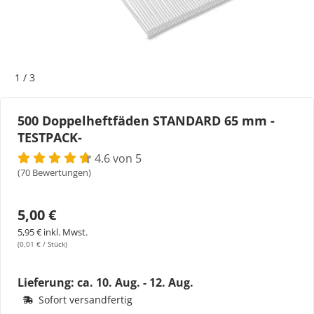
Bogeti Etiketten
Kartonetiketten
1
/
3
Etikettenspender
500 Doppelheftfäden STANDARD 65 mm -
TESTPACK-
Etiketten auf Rolle
4.6 von 5
Thermoetiketten
(70 Bewertungen)
Thermotransferetiketten
5,00 €
5,95 € inkl. Mwst.
(0,01 € / Stück)
Lieferung: ca.
10. Aug. - 12. Aug.
Sofort versandfertig