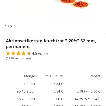
Bogeti Etiketten
Kartonetiketten
1
/
5
Etikettenspender
Aktionsetiketten leuchtrot "-20%" 32 mm,
permanent
Etiketten auf Rolle
4.5 von 5
Thermoetiketten
(27 Bewertungen)
Thermotransferetiketten
Menge
Preis / Stück
Rabatt
1 Stück
5,84 €
--
ab 10 Stück
5,54 €
5,18 % = 0,30 €
ab 20 Stück
5,00 €
14,39 % = 0,84 €