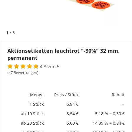
Bogeti Etiketten
Kartonetiketten
1
/
6
Etikettenspender
Aktionsetiketten leuchtrot "-30%" 32 mm,
permanent
Etiketten auf Rolle
4.8 von 5
Thermoetiketten
(47 Bewertungen)
Thermotransferetiketten
Menge
Preis / Stück
Rabatt
1 Stück
5,84 €
--
ab 10 Stück
5,54 €
5,18 % = 0,30 €
ab 20 Stück
5,00 €
14,39 % = 0,84 €