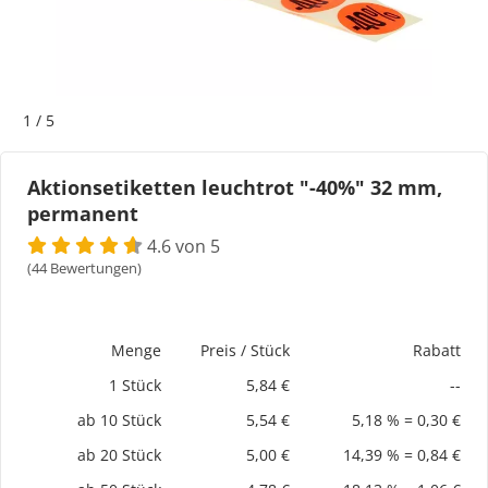
Bogeti Etiketten
Kartonetiketten
1
/
5
Etikettenspender
Aktionsetiketten leuchtrot "-40%" 32 mm,
permanent
Etiketten auf Rolle
4.6 von 5
Thermoetiketten
(44 Bewertungen)
Thermotransferetiketten
Menge
Preis / Stück
Rabatt
1 Stück
5,84 €
--
ab 10 Stück
5,54 €
5,18 % = 0,30 €
ab 20 Stück
5,00 €
14,39 % = 0,84 €