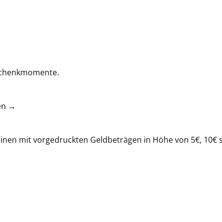
eschenkmomente.
en →
nen mit vorgedruckten Geldbeträgen in Höhe von 5€, 10€ s