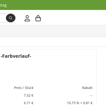
ktag
-Farbverlauf-
Preis / Stück
Rabatt
7,52 €
--
6,71 €
10,73 % = 0,81 €