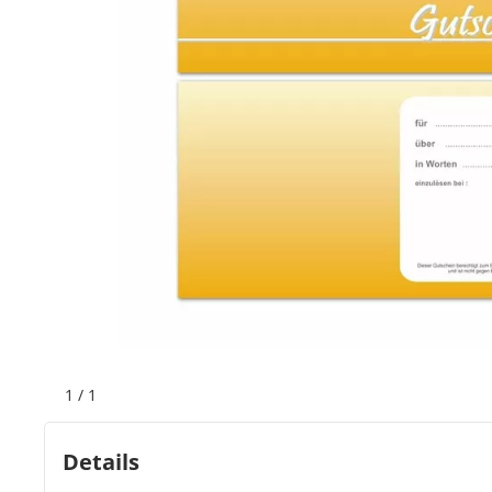
Bogeti Etiketten
Kartonetiketten
Etikettenspender
Etiketten auf Rolle
Thermoetiketten
Thermotransferetiketten
1
/
1
Details