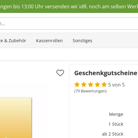
ungen bis 13:00 Uhr versenden wir idR. noch am selben Wer
ole & Zubehör
Kassenrollen
Sonstiges
Geschenkgutscheine 
5 von 5
(79 Bewertungen)
Menge
1 Stück
ab 2 Stück