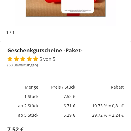
Bogeti Etiketten
Kartonetiketten
1
/
1
Etikettenspender
Geschenkgutscheine -Paket-
Etiketten auf Rolle
5 von 5
(58 Bewertungen)
Thermoetiketten
Thermotransferetiketten
Menge
Preis / Stück
Rabatt
1 Stück
7,52 €
--
ab 2 Stück
6,71 €
10,73 % = 0,81 €
ab 5 Stück
5,29 €
29,72 % = 2,24 €
7,52 €