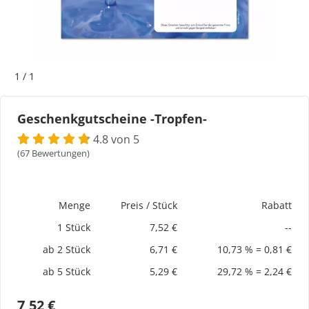
Bogeti Etiketten
Kartonetiketten
1
/
1
Etikettenspender
Geschenkgutscheine -Tropfen-
Etiketten auf Rolle
4.8 von 5
(67 Bewertungen)
Thermoetiketten
Thermotransferetiketten
Menge
Preis / Stück
Rabatt
1 Stück
7,52 €
--
ab 2 Stück
6,71 €
10,73 % = 0,81 €
ab 5 Stück
5,29 €
29,72 % = 2,24 €
7,52 €