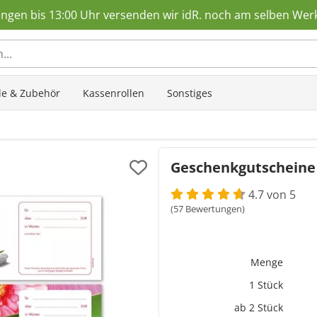
ungen bis 13:00 Uhr versenden wir idR. noch am selben Wer
ole & Zubehör
Kassenrollen
Sonstiges
Geschenkgutscheine -
4.7 von 5
(57 Bewertungen)
Menge
1 Stück
ab 2 Stück