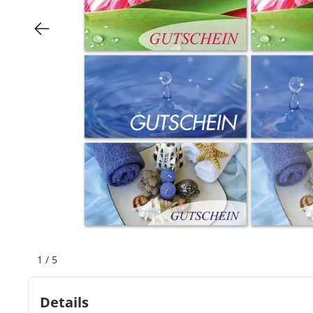
Bogeti Etiketten
Kartonetiketten
Etikettenspender
Etiketten auf Rolle
Thermoetiketten
Thermotransferetiketten
1
/
5
Details