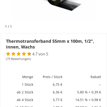
Bogeti Etiketten
Kartonetiketten
1
/
1
Etikettenspender
Thermotransferband 55mm x 100m, 1/2",
innen, Wachs
Etiketten auf Rolle
4.7 von 5
Thermoetiketten
(75 Bewertungen)
Thermotransferetiketten
Menge
Preis / Stück
Rabatt
1 Stück
6,75 €
--
ab 2 Stück
6,36 €
5,80 % = 0,39 €
ab 4 Stück
5,77 €
14,51 % = 0,98 €