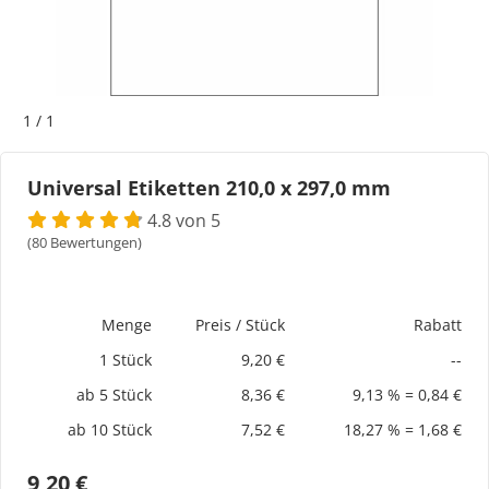
Bogeti Etiketten
Kartonetiketten
1
/
1
Etikettenspender
Universal Etiketten 210,0 x 297,0 mm
Etiketten auf Rolle
4.8 von 5
(80 Bewertungen)
Thermoetiketten
Thermotransferetiketten
Menge
Preis / Stück
Rabatt
1 Stück
9,20 €
--
ab 5 Stück
8,36 €
9,13 % = 0,84 €
ab 10 Stück
7,52 €
18,27 % = 1,68 €
9,20 €