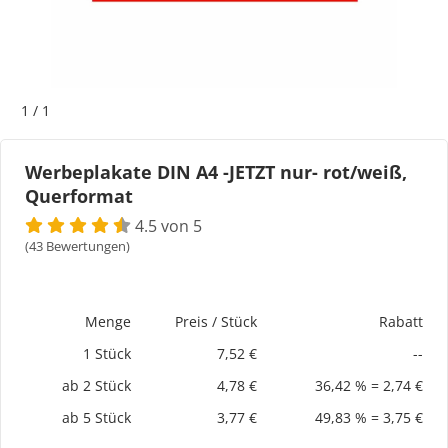
Bogeti Etiketten
Kartonetiketten
1
/
1
Etikettenspender
Werbeplakate DIN A4 -JETZT nur- rot/weiß,
Querformat
Etiketten auf Rolle
4.5 von 5
Thermoetiketten
(43 Bewertungen)
Thermotransferetiketten
Menge
Preis / Stück
Rabatt
1 Stück
7,52 €
--
ab 2 Stück
4,78 €
36,42 % = 2,74 €
ab 5 Stück
3,77 €
49,83 % = 3,75 €